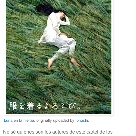
Luna en la hierba
, originally uploaded by
ionushi
.
No sé quiénes son los autores de este cartel de los