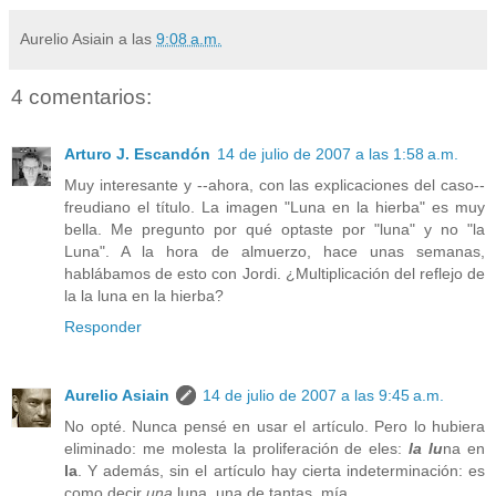
Aurelio Asiain
a las
9:08 a.m.
4 comentarios:
Arturo J. Escandón
14 de julio de 2007 a las 1:58 a.m.
Muy interesante y --ahora, con las explicaciones del caso--
freudiano el título. La imagen "Luna en la hierba" es muy
bella. Me pregunto por qué optaste por "luna" y no "la
Luna". A la hora de almuerzo, hace unas semanas,
hablábamos de esto con Jordi. ¿Multiplicación del reflejo de
la la luna en la hierba?
Responder
Aurelio Asiain
14 de julio de 2007 a las 9:45 a.m.
No opté. Nunca pensé en usar el artículo. Pero lo hubiera
eliminado: me molesta la proliferación de eles:
la lu
na en
la
. Y además, sin el artículo hay cierta indeterminación: es
como decir
una
luna, una de tantas, mía.